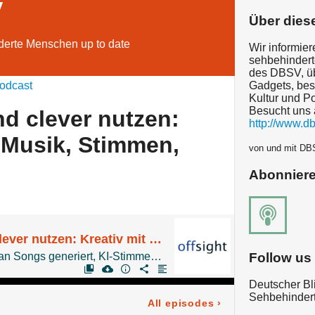
V
Über dies
nderte Menschen up to date
Wir informier
sehbehinder
des DBSV, üb
odcast
Gadgets, besc
Kultur und Pol
Besucht uns 
nd clever nutzen:
http://www.db
- Musik, Stimmen,
von und mit DB
Abonnier
KI verstehen und clever nutzen: Kreativ mit KI - Musik, Stimmen, Ton und bild
Follow us
Ben Hofer zeigt, wie man Songs generiert, KI-Stimmen für Präsentationen nutzt oder die eigene Stimme in anderen Sprachen sprechen lässt, Bilder und Videos erstellt, Audiodeskription erzeugt u.v.m
Deutscher Bl
Sehbehindert
All episodes
›