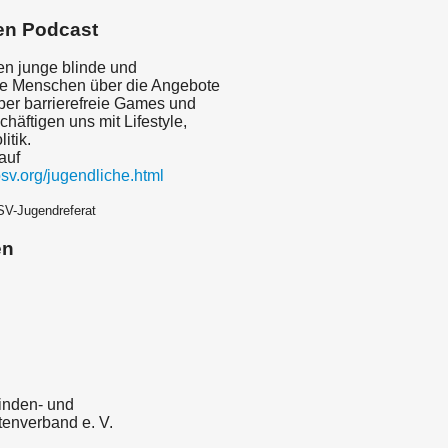
en Podcast
en junge blinde und
te Menschen über die Angebote
er barrierefreie Games und
häftigen uns mit Lifestyle,
itik.
auf
sv.org/jugendliche.html
SV-Jugendreferat
en
inden- und
enverband e. V.