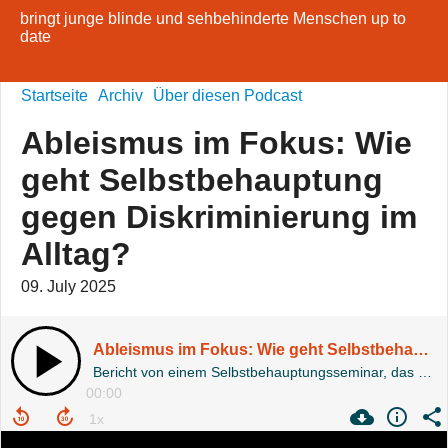
bringt junge blinde und sehbehinderte Menschen up to
date
Startseite
Archiv
Über diesen Podcast
Ableismus im Fokus: Wie
geht Selbstbehauptung
gegen Diskriminierung im
Alltag?
09. July 2025
Ableismus im Fokus: Wie geht Selbstbehauptung gegen Diskriminierung im Alltag?
Bericht von einem Selbstbehauptungsseminar, das die Teilnehmenden dazu ermächtigt, ihre Grenzen zu schützen.
00:00