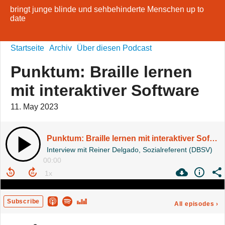
bringt junge blinde und sehbehinderte Menschen up to
date
Startseite
Archiv
Über diesen Podcast
Punktum: Braille lernen
mit interaktiver Software
11. May 2023
Punktum: Braille lernen mit interaktiver Software
Interview mit Reiner Delgado, Sozialreferent (DBSV)
00:00
Subscribe
All episodes
›